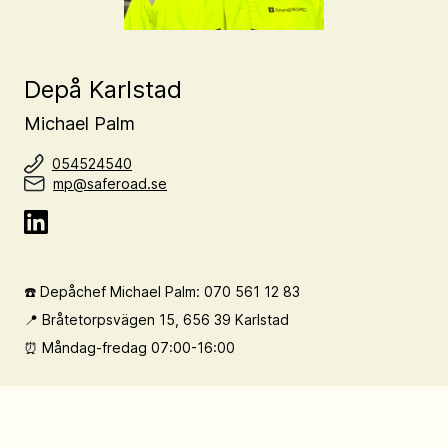
Depå Karlstad
Michael Palm
054524540
mp@saferoad.se
☎️ Depåchef Michael Palm: 070 561 12 83
📍 Bråtetorpsvägen 15, 656 39 Karlstad