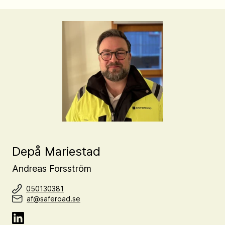
Depå Mariestad
Andreas Forsström
050130381
af@saferoad.se