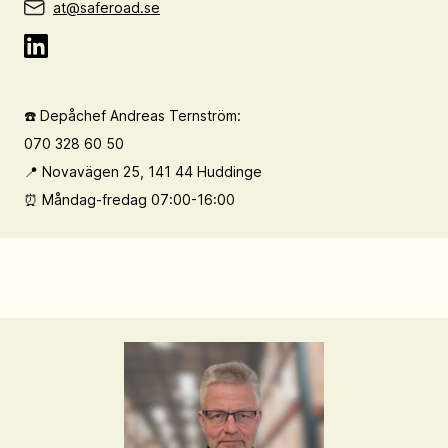
at@saferoad.se
☎️ Depåchef Andreas Ternström:
070 328 60 50
📍 Novavägen 25, 141 44 Huddinge