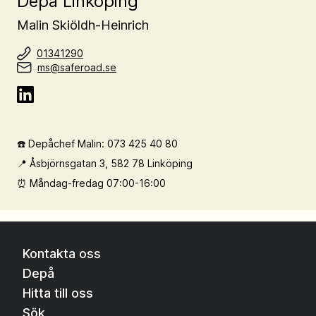
Depå Linköping
Malin Skiöldh-Heinrich
01341290
ms@saferoad.se
☎️ Depåchef Malin: 073 425 40 80
📍 Åsbjörnsgatan 3, 582 78 Linköping
Kontakta oss
Depå
Hitta till oss
Sök