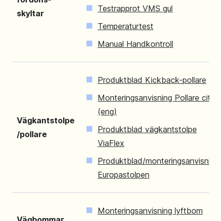
Testrapprot VMS gul
skyltar
Temperaturtest
Manual Handkontroll
Produktblad Kickback-pollare
Monteringsanvisning Pollare city
(eng)
Vägkantstolpe
Produktblad vägkantstolpe
/pollare
ViaFlex
Produktblad/monteringsanvisning
Europastolpen
Monteringsanvisning lyftbom
Vägbommar