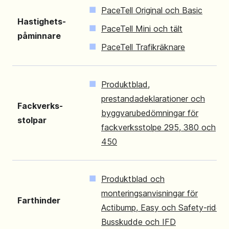
PaceTell Original och Basic
Hastighets-
PaceTell Mini och tält
påminnare
PaceTell Trafikräknare
Produktblad,
prestandadeklarationer och
Fackverks-
byggvarubedömningar för
stolpar
fackverksstolpe 295, 380 och
450
Produktblad och
monteringsanvisningar för
Farthinder
Actibump, Easy och Safety-rider,
Busskudde och IFD