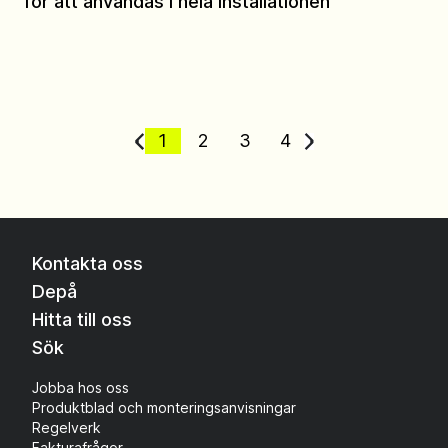
för att användas i hela installationen
1
2
3
4
Kontakta oss
Depå
Hitta till oss
Sök
Jobba hos oss
Produktblad och monteringsanvisningar
Regelverk
Fakturafrågor