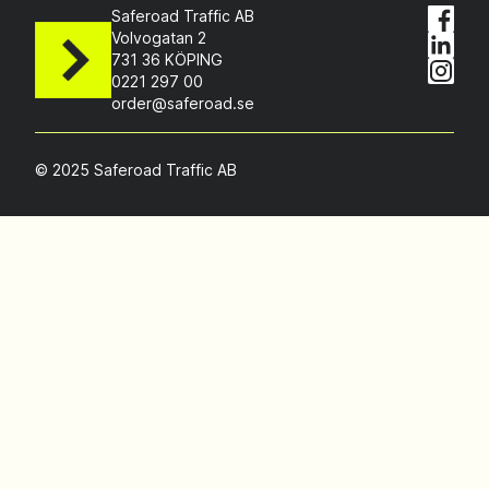
Saferoad Traffic AB
Volvogatan 2
731 36 KÖPING
0221 297 00
order@saferoad.se
© 2025 Saferoad Traffic AB