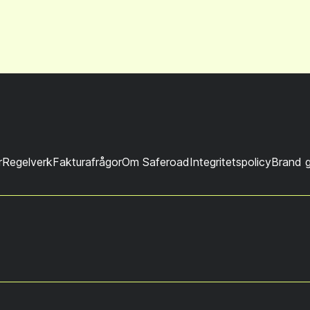
r
Regelverk
Fakturafrågor
Om Saferoad
Integritetspolicy
Brand g