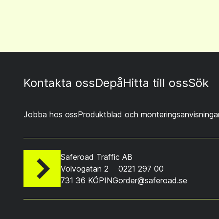
Kontakta oss
Depå
Hitta till oss
Sök
Jobba hos oss
Produktblad och monteringsanvisninga
Saferoad Traffic AB
Volvogatan 2
0221 297 00
731 36 KÖPING
order@saferoad.se