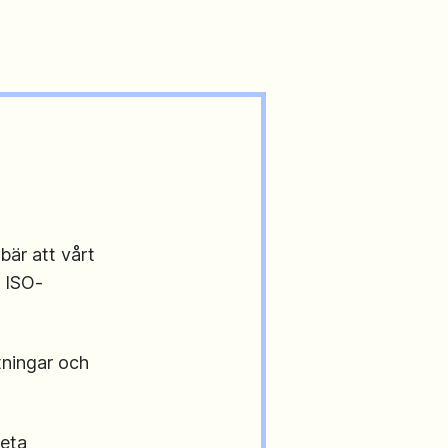
bär att vårt
t ISO-
tningar och
reta