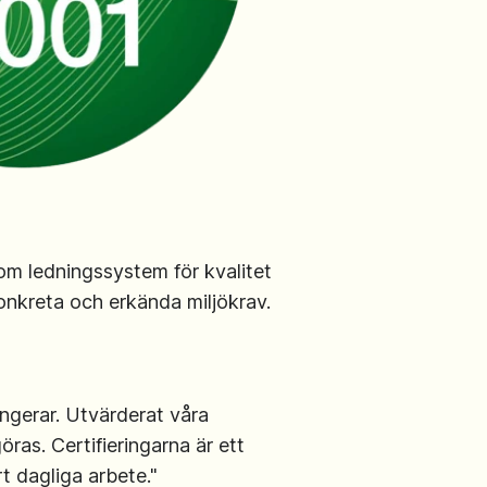
inom ledningssystem för kvalitet
 konkreta och erkända miljökrav.
ungerar. Utvärderat våra
öras. Certifieringarna är ett
rt dagliga arbete."