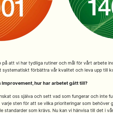
tto på att vi har tydliga rutiner och mål för vårt arbete 
att systematiskt förbättra vår kvalitet och leva upp till
mprovement, hur har arbetet gått till?
nskat oss själva och sett vad som fungerar och inte f
 varje sten för att se vilka prioriteringar som behöver g
l de standarder som krävs. Nu kan vi hänvisa till det i vå