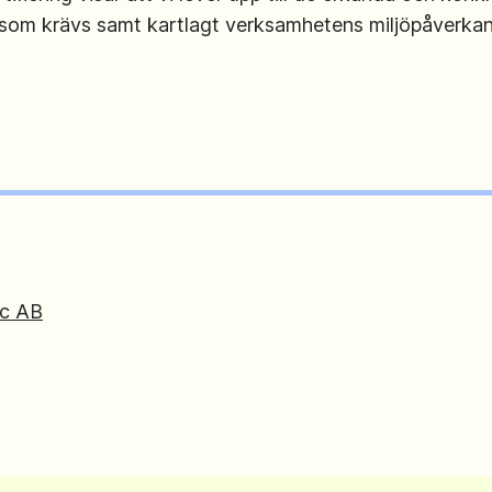
 som krävs samt kartlagt verksamhetens miljöpåverkan
ic AB