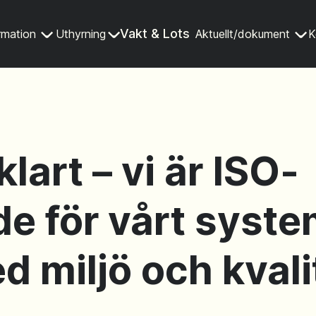
Vakt & Lots
rmation
Uthyrning
Aktuellt/dokument
K
klart – vi är ISO-
ade för vårt syst
d miljö och kvali